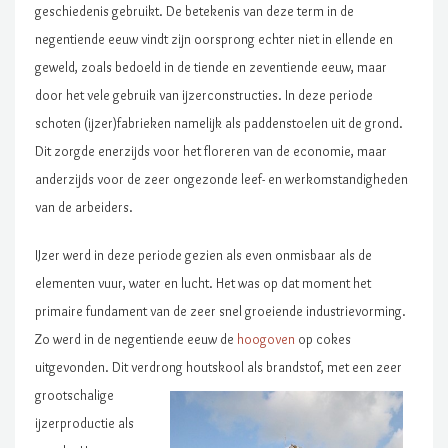
geschiedenis gebruikt. De betekenis van deze term in de
negentiende eeuw vindt zijn oorsprong echter niet in ellende en
geweld, zoals bedoeld in de tiende en zeventiende eeuw, maar
door het vele gebruik van ijzerconstructies. In deze periode
schoten (ijzer)fabrieken namelijk als paddenstoelen uit de grond.
Dit zorgde enerzijds voor het floreren van de economie, maar
anderzijds voor de zeer ongezonde leef- en werkomstandigheden
van de arbeiders.
IJzer werd in deze periode gezien als even onmisbaar als de
elementen vuur, water en lucht. Het was op dat moment het
primaire fundament van de zeer snel groeiende industrievorming.
Zo werd in de negentiende eeuw de
hoogoven
op cokes
uitgevonden. Dit verdrong houtskool als bran
dstof, met een zeer
grootschalige
ijzerproductie als