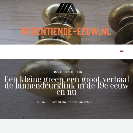
KUNST EN CULTUUR
Een kleine greep, een groot verhaal
de binnendeurklink in de 19e eeuw
en nu
By lisa
Posted On 5th februari 2026