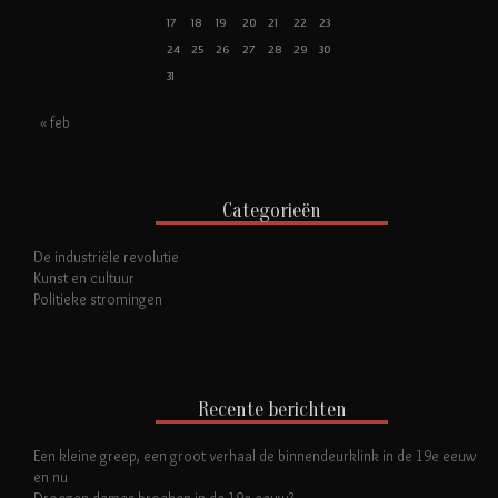
17
18
19
20
21
22
23
24
25
26
27
28
29
30
31
« feb
Categorieën
De industriële revolutie
Kunst en cultuur
Politieke stromingen
Recente berichten
Een kleine greep, een groot verhaal de binnendeurklink in de 19e eeuw
en nu
Droegen dames broeken in de 19e eeuw?