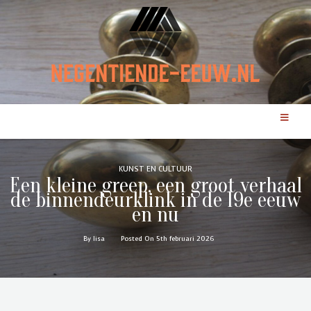
KUNST EN CULTUUR
Een kleine greep, een groot verhaal
de binnendeurklink in de 19e eeuw
en nu
By lisa
Posted On 5th februari 2026